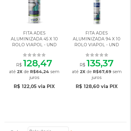
aos
aos
Favoritos
Favorito
FITA ADES
FITA ADES
ALUMINIZADA 45 X 10
ALUMINIZADA 94 X 10
ROLO VIAPOL - UND
ROLO VIAPOL - UND
128,47
135,37
R$
R$
até
2X
de
R$64,24
sem
até
2X
de
R$67,69
sem
juros
juros
R$ 122,05 via PIX
R$ 128,60 via PIX