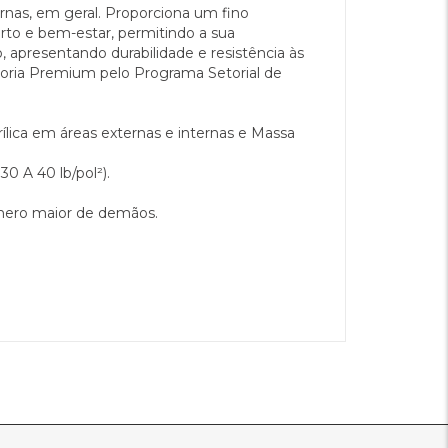
s, em geral. Proporciona um fino
to e bem-estar, permitindo a sua
 apresentando durabilidade e resistência às
goria Premium pelo Programa Setorial de
ílica em áreas externas e internas e Massa
30 A 40 lb/pol²).
úmero maior de demãos.