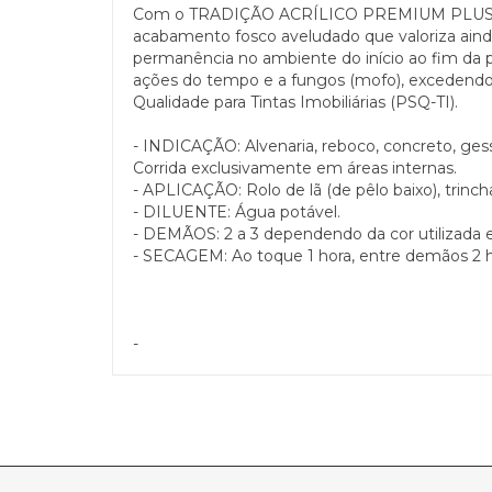
Com o TRADIÇÃO ACRÍLICO PREMIUM PLUS LUKS
acabamento fosco aveludado que valoriza aind
permanência no ambiente do início ao fim da p
ações do tempo e a fungos (mofo), excedendo 
Qualidade para Tintas Imobiliárias (PSQ-TI).
- INDICAÇÃO: Alvenaria, reboco, concreto, gess
Corrida exclusivamente em áreas internas.
- APLICAÇÃO: Rolo de lã (de pêlo baixo), trincha
- DILUENTE: Água potável.
- DEMÃOS: 2 a 3 dependendo da cor utilizada e
- SECAGEM: Ao toque 1 hora, entre demãos 2 ho
-