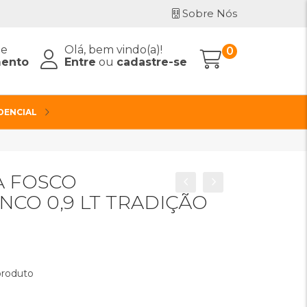
Sobre Nós
de
Olá, bem vindo(a)!
0
ento
Entre
ou
cadastre-se
IDENCIAL
A FOSCO
CO 0,9 LT TRADIÇÃO
 produto