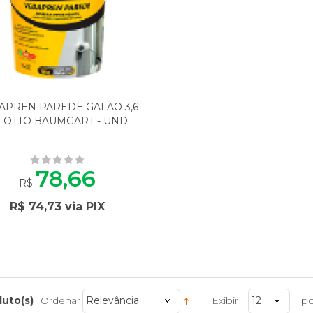
Favoritos
APREN PAREDE GALAO 3,6
 OTTO BAUMGART - UND
78,66
R$
R$ 74,73 via PIX
duto(s)
Ordenar
Relevância
Exibir
12
po