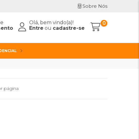
Sobre Nós
de
Olá, bem vindo(a)!
0
ento
Entre
ou
cadastre-se
IDENCIAL
r página