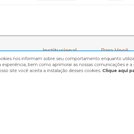
Institucional
Para Você
ookies nos informam sobre seu comportamento enquanto utiliza 
Sobre Nós
Minha Conta
 experiência, bem como aprimorar as nossas comunicações e a 
Formas de Pagto
Meus Endereç
iárias e
sso site você aceita a instalação desses cookies.
Clique aqui p
ascemos com o
Trocas e Devoluções
Meus Pedidos
ersonalizado,
Frete e Retirada
Lista de Desej
 melhores opções
s mesmos
Privacidade e Cookies
Rastrear Pedi
| 08.644.572/0001-15