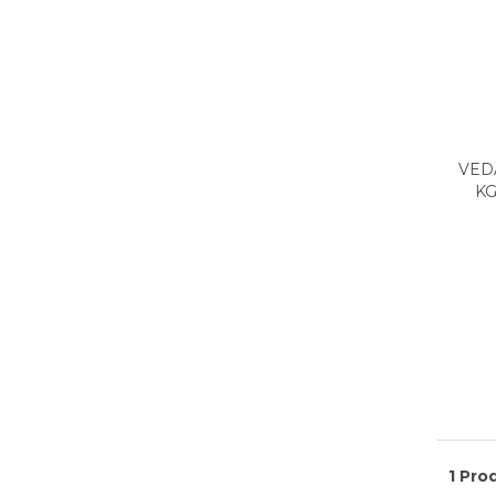
VED
KG
1 Pro