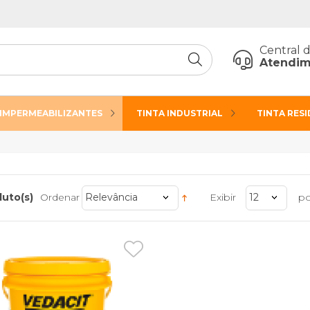
Central 
Atendim
IMPERMEABILIZANTES
TINTA INDUSTRIAL
TINTA RES
duto(s)
Ordenar
Relevância
Exibir
12
po
Adicionar
aos